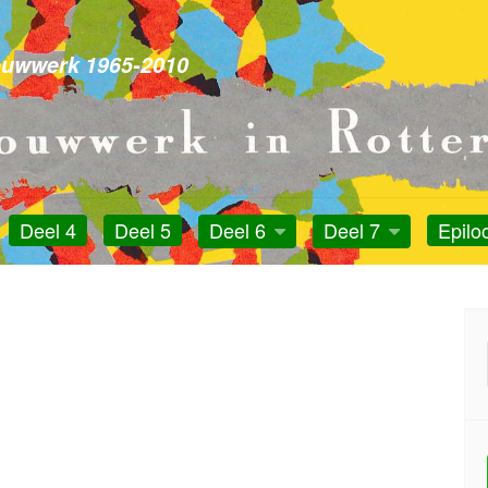
otterdam
ouwwerk 1965-2010
Deel 4
Deel 5
Deel 6
Deel 7
Epilo