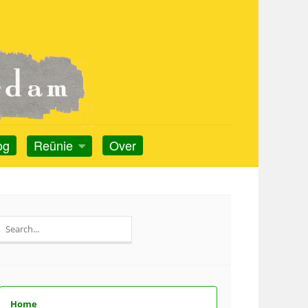
og
Reünie
Over
Search
for:
Home