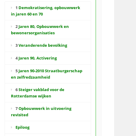
1
Demokratisering, opbouwwerk
in jaren 60 en 70
2
Jaren 80, Opbouwwerk en
bewonersorganisaties
3
Veranderende bevolking
4
Jaren 90, Activering
5
Jaren 90-2010 Straatburgerschap
en zelfredzaamheid
6
Steiger vakblad voor de
Rotterdamse wijken
7
Opbouwwerk in uitvoering
revisited
Epiloog