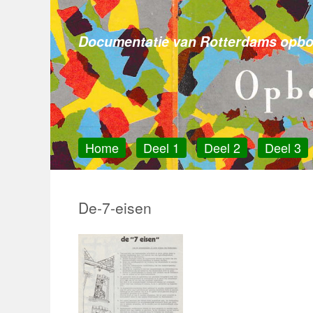
Opbouwwerk in R
Skip
to
Documentatie van Rotterdams opb
content
Home
Deel 1
Deel 2
Deel 3
De-7-eisen