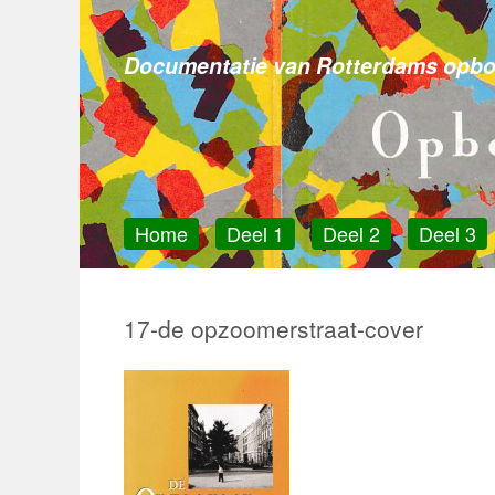
Opbouwwerk in R
Skip
to
Documentatie van Rotterdams opb
content
Home
Deel 1
Deel 2
Deel 3
17-de opzoomerstraat-cover