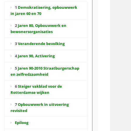
1
Demokratisering, opbouwwerk
in jaren 60 en 70
2
Jaren 80, Opbouwwerk en
bewonersorganisaties
3
Veranderende bevolking
4
Jaren 90, Activering
5
Jaren 90-2010 Straatburgerschap
en zelfredzaamheid
6
Steiger vakblad voor de
Rotterdamse wijken
7
Opbouwwerk in uitvoering
revisited
Epiloog