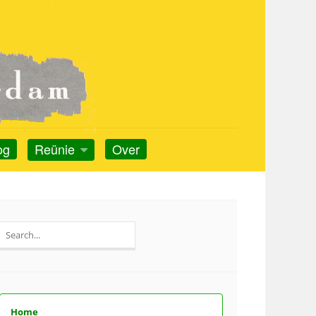
og
Reünie
Over
Search
for:
Home