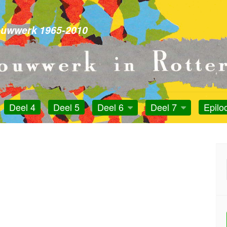
otterdam
ouwwerk 1965-2010
Deel 4
Deel 5
Deel 6
Deel 7
Epilo