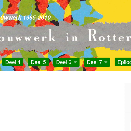
otterdam
ouwwerk 1965-2010
Deel 4
Deel 5
Deel 6
Deel 7
Epilo