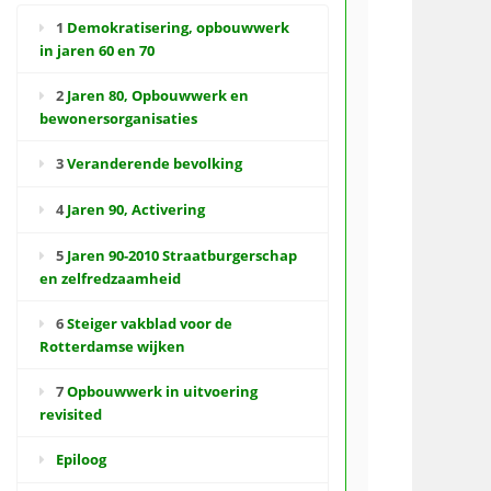
1
Demokratisering, opbouwwerk
in jaren 60 en 70
2
Jaren 80, Opbouwwerk en
bewonersorganisaties
3
Veranderende bevolking
4
Jaren 90, Activering
5
Jaren 90-2010 Straatburgerschap
en zelfredzaamheid
6
Steiger vakblad voor de
Rotterdamse wijken
7
Opbouwwerk in uitvoering
revisited
Epiloog