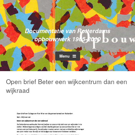
Opbouwwerk in
Skip
to
Rotterdam
content
Documentatie van Rotterdams
opbouwwerk 1965-2010
Menu
Open brief Beter een wijkcentrum dan een
wijkraad